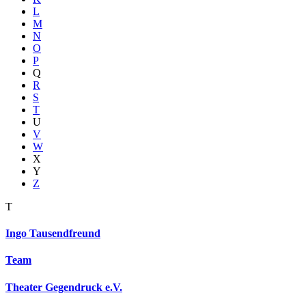
L
M
N
O
P
Q
R
S
T
U
V
W
X
Y
Z
T
Ingo Tausendfreund
Team
Theater Gegendruck e.V.