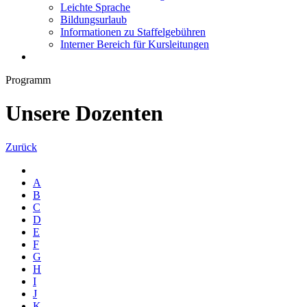
Leichte Sprache
Bildungsurlaub
Informationen zu Staffelgebühren
Interner Bereich für Kursleitungen
Programm
Unsere Dozenten
Zurück
A
B
C
D
E
F
G
H
I
J
K