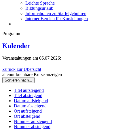
Leichte Sprache
Bildungsurlaub
Informationen zu Staffelgebühren
Interner Bereich für Kursleitungen
Programm
Kalender
Veranstaltungen am 06.07.2026:
Zurück zur Übersicht
alle
nur buchbare
Kurse anzeigen
Sortieren nach...
Titel aufsteigend
Titel absteigend
Datum aufsteigend
Datum absteigend
Ort aufsteigend
Ort absteigend
Nummer aufsteigend
Nummer absteigend