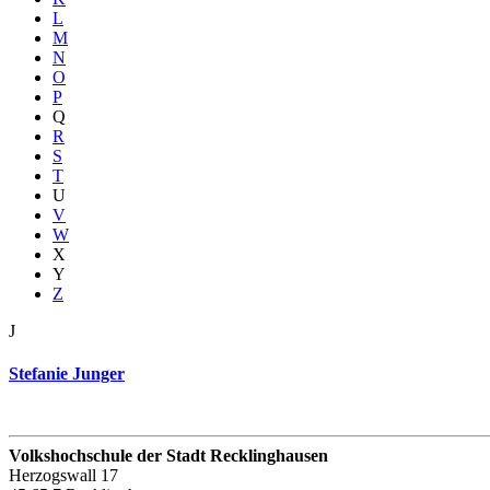
L
M
N
O
P
Q
R
S
T
U
V
W
X
Y
Z
J
Stefanie Junger
Volkshochschule der Stadt Recklinghausen
Herzogswall 17