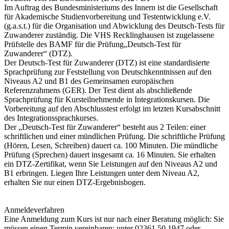
Im Auftrag des Bundesministeriums des Innern ist die Gesellschaft
für Akademische Studienvorbereitung und Testentwicklung e.V.
(g.a.s.t.) für die Organisation und Abwicklung des Deutsch-Tests für
Zuwanderer zuständig. Die VHS Recklinghausen ist zugelassene
Prüfstelle des BAMF für die Prüfung„Deutsch-Test für
Zuwanderer“ (DTZ).
Der Deutsch-Test für Zuwanderer (DTZ) ist eine standardisierte
Sprachprüfung zur Feststellung von Deutschkenntnissen auf den
Niveaus A2 und B1 des Gemeinsamen europäischen
Referenzrahmens (GER). Der Test dient als abschließende
Sprachprüfung für Kursteilnehmende in Integrationskursen. Die
Vorbereitung auf den Abschlusstest erfolgt im letzten Kursabschnitt
des Integrationssprachkurses.
Der „Deutsch-Test für Zuwanderer“ besteht aus 2 Teilen: einer
schriftlichen und einer mündlichen Prüfung. Die schriftliche Prüfung
(Hören, Lesen, Schreiben) dauert ca. 100 Minuten. Die mündliche
Prüfung (Sprechen) dauert insgesamt ca. 16 Minuten. Sie erhalten
ein DTZ-Zertifikat, wenn Sie Leistungen auf den Niveaus A2 und
B1 erbringen. Liegen Ihre Leistungen unter dem Niveau A2,
erhalten Sie nur einen DTZ-Ergebnisbogen.
Anmeldeverfahren
Eine Anmeldung zum Kurs ist nur nach einer Beratung möglich: Sie
müssen einen Termin vereinbaren: unter 02361 50 1947 oder