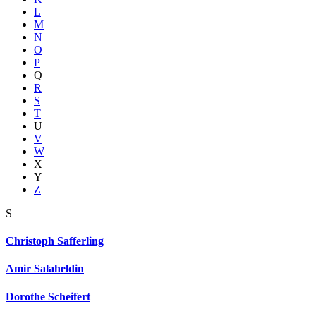
L
M
N
O
P
Q
R
S
T
U
V
W
X
Y
Z
S
Christoph Safferling
Amir Salaheldin
Dorothe Scheifert