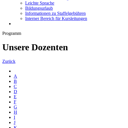
Leichte Sprache
Bildungsurlaub
Informationen zu Staffelgebühren
Interner Bereich für Kursleitungen
Programm
Unsere Dozenten
Zurück
A
B
C
D
E
F
G
H
I
J
K